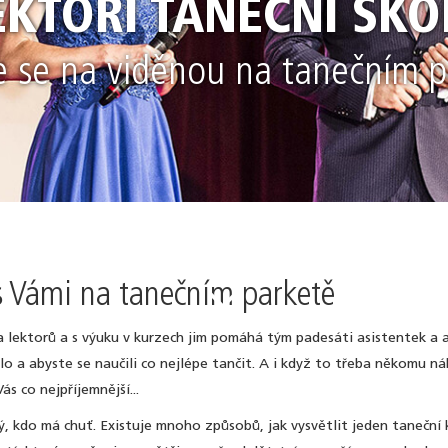
EKTOŘI TANEČNÍ ŠKO
e se na viděnou na tanečním p
s Vámi na tanečním parketě
.
a lektorů a s výuku v kurzech jim pomáhá tým padesáti asistentek a as
ilo a abyste se naučili co nejlépe tančit. A i když to třeba někomu n
ás co nejpříjemnější...
ý, kdo má chuť. Existuje mnoho způsobů, jak vysvětlit jeden taneční