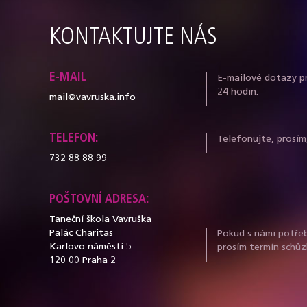
KONTAKTUJTE NÁS
E-MAIL
E-mailové dotazy p
24 hodin.
mail@vavruska.info
TELEFON:
Telefonujte, prosím
732 88 88 99
POŠTOVNÍ ADRESA:
Taneční škola Vavruška
Palác Charitas
Pokud s námi potřeb
Karlovo náměstí 5
prosím termín schůz
120 00 Praha 2