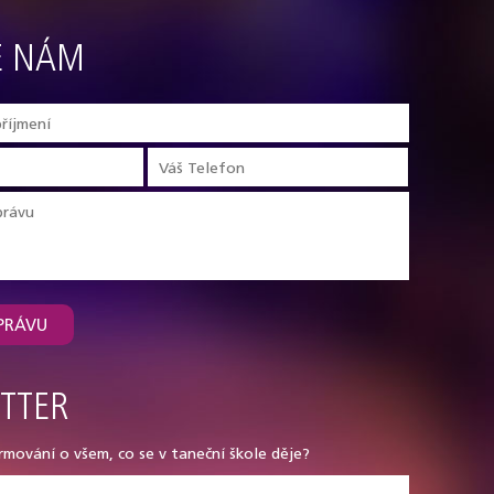
E NÁM
PRÁVU
TTER
rmování o všem, co se v taneční škole děje?