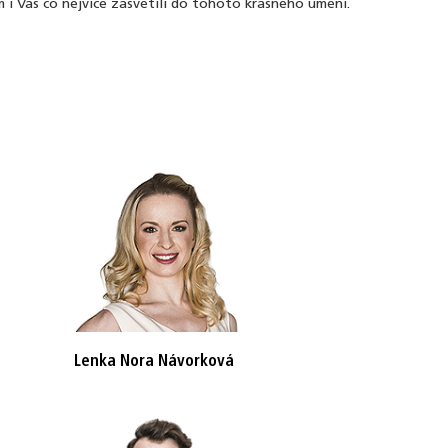
 i Vás co nejvíce zasvětili do tohoto krásného umění.
Lenka Nora Návorková