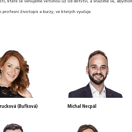
stí, které se věnujeme většinou už od dětství, a snažíme se, abychom
 profesní životopis a kurzy, ve kterých vyučuje.
rucková (Bufková)
Michal Necpál