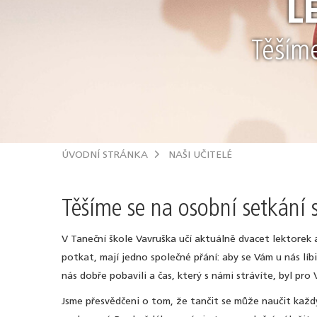
L
Těším
ÚVODNÍ STRÁNKA
NAŠI UČITELÉ
Těšíme se na osobní setkání 
V Taneční škole Vavruška učí aktuálně dvacet lektorek 
potkat, mají jedno společné přání: aby se Vám u nás líb
nás dobře pobavili a čas, který s námi strávíte, byl pro V
Jsme přesvědčeni o tom, že tančit se může naučit každ