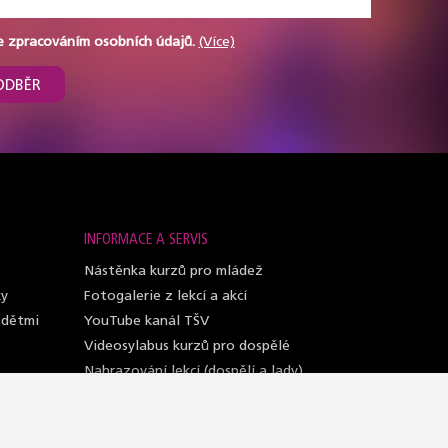
e zpracováním osobních údajů.
(Více)
ODBĚR
INFORMACE A SERVIS
Nástěnka kurzů pro mládež
ky
Fotogalerie z lekcí a akcí
 dětmi
YouTube kanál TŠV
Videosylabus kurzů pro dospělé
Nahrazování lekcí (dospělí a lady)
Lektoři taneční školy
Sály, kde učíme
Oblečení do kurzů