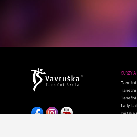
KURZY A
Taneční
Taneční
Taneční
Lady Lat
Dětská p
Open cl
Individu
Taneční