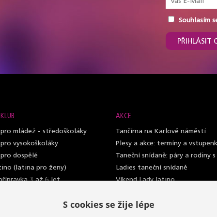
Souhlasím s
PŘIHLÁSIT 
 KLUB
AKCE
 pro mládež - středoškoláky
Tančírna na Karlově náměstí
 pro vysokoškoláky
Plesy a akce: termíny a vstupen
 pro dospělé
Taneční snídaně: páry a rodiny s
ino (latina pro ženy)
Ladies taneční snídaně
řípravka 3 až 6 let
Víkend Lady latino
ass semináře
Letní soustředění
S cookies se žije lépe
ální lekce
Letní ladies open class
 klub pro soutěžní tanec