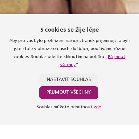
S cookies se žije lépe
Aby pro vás bylo prohlížení našich stránek příjemnější a byli
jste stále v obraze o našich službách, používáme různé
cookies. Souhlas udělíte kliknutím na políčko „
Přijmout
všechny
“.
NASTAVIT SOUHLAS
PŘIJMOUT VŠECHNY
Souhlas můžete odmítnout
zde
.
.
ÚVODNÍ STRÁNKA
NAŠI UČITELÉ