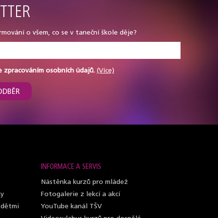
TTER
rmování o všem, co se v taneční škole děje?
e zpracováním osobních údajů.
(Více)
ODBĚR
INFORMACE A SERVIS
Nástěnka kurzů pro mládež
ky
Fotogalerie z lekcí a akcí
 dětmi
YouTube kanál TŠV