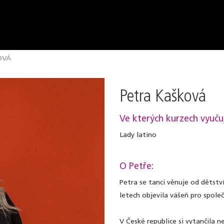
OVÁ
Petra Kašková
Ve kterých kurzech vyuču
Lady latino
O Petře:
Petra se tanci věnuje od dětství
letech objevila vášeň pro spole
V České republice si vytančila n