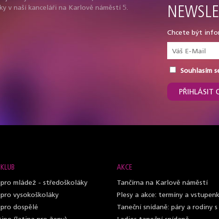
ky v naší kanceláři na Karlově náměstí 5.
NEWSLE
Chcete být info
Souhlasím s
PŘIHLÁSIT 
 KLUB
AKCE
 pro mládež - středoškoláky
Tančírna na Karlově náměstí
 pro vysokoškoláky
Plesy a akce: termíny a vstupen
 pro dospělé
Taneční snídaně: páry a rodiny s