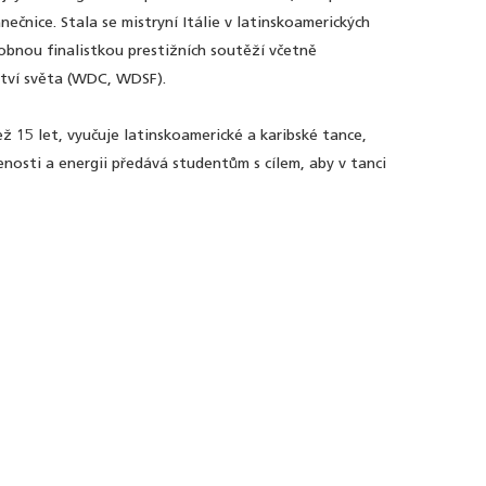
nečnice. Stala se mistryní Itálie v latinskoamerických
sobnou finalistkou prestižních soutěží včetně
tví světa (WDC, WDSF).
ž 15 let, vyučuje latinskoamerické a karibské tance,
šenosti a energii předává studentům s cílem, aby v tanci