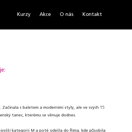
Kurzy
Akce
O nás
Kontakt
je:
. Začínala s baletem a moderními styly, ale ve svých 15
čenský tanec, kterému se věnuje dodnes.
ejvyšší kategorii M a poté odešla do Říma, kde působila