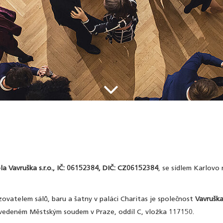
.
la Vavruška s.r.o., IČ: 06152384, DIČ: CZ06152384
, se sídlem Karlovo
zovatelem sálů, baru a šatny v paláci Charitas je společnost
Vavruška
R vedeném Městským soudem v Praze, oddíl C, vložka 117150.