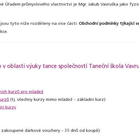
 Úřadem průmyslového vlastnictví je Mgr. Jakub Vavruška jako fyzick
sou tyto níže rozděleny na více částí.
Obchodní podmínky týkající s
kce.
 oblasti výuky tance společností Taneční škola Vavruš
ích kurzů pro mládež
kurzů
(tj. všechny kurzy mimo mládež - základní kurz)
ní kurzy
 zakoupené dárkové vouchery - 30 dnů od koupě)