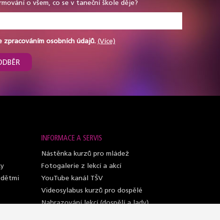
rmování o všem, co se v taneční škole děje?
e zpracováním osobních údajů.
(Více)
ODBĚR
INFORMACE A SERVIS
Nástěnka kurzů pro mládež
ky
Fotogalerie z lekcí a akcí
 dětmi
YouTube kanál TŠV
Videosylabus kurzů pro dospělé
Nahrazování lekcí (dospělí a lady)
Lektoři taneční školy