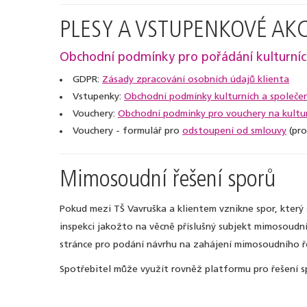
PLESY A VSTUPENKOVÉ AK
Obchodní podmínky pro pořádání kulturních 
GDPR:
Zásady zpracování osobních údajů klienta
Vstupenky:
Obchodní podmínky kulturních a společen
Vouchery:
Obchodní podmínky pro vouchery na kultur
Vouchery - formulář pro
odstoupení od smlouvy
(pro
Mimosoudní řešení sporů
Pokud mezi TŠ Vavruška a klientem vznikne spor, který
inspekci jakožto na věcně příslušný subjekt mimosoudn
stránce pro podání návrhu na zahájení mimosoudního ř
Spotřebitel může využít rovněž platformu pro řešení s