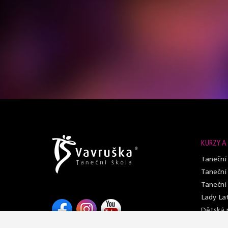
KURZY A
Taneční
Taneční
Taneční
Lady Lat
Dětská p
Open cl