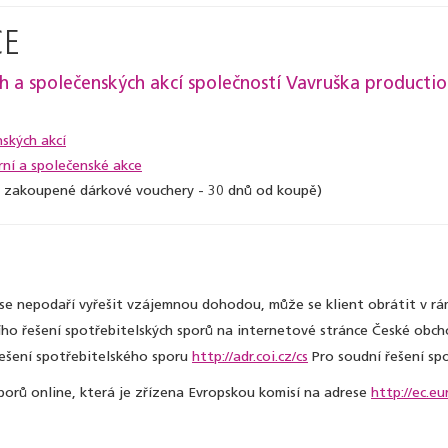
CE
a společenských akcí společností Vavruška production 
ských akcí
ní a společenské akce
 zakoupené dárkové vouchery - 30 dnů od koupě)
 se nepodaří vyřešit vzájemnou dohodou, může se klient obrátit v 
ího řešení spotřebitelských sporů na internetové stránce České obc
ešení spotřebitelského sporu
http://adr.coi.cz/cs
Pro soudní řešení spo
porů online, která je zřízena Evropskou komisí na adrese
http://ec.e