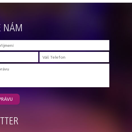
E NÁM
PRÁVU
TTER