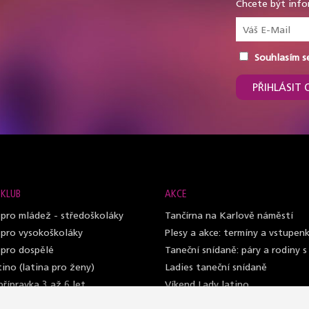
Chcete být info
Souhlasím s
PŘIHLÁSIT 
 KLUB
AKCE
 pro mládež - středoškoláky
Tančírna na Karlově náměstí
 pro vysokoškoláky
Plesy a akce: termíny a vstupen
 pro dospělé
Taneční snídaně: páry a rodiny s
ino (latina pro ženy)
Ladies taneční snídaně
řípravka 3 až 6 let
Víkend Lady latino
ass semináře
Letní soustředění