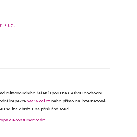
s.r.o.
rámci mimosoudního řešení sporu na Českou obchodní
hodní inspekce
www.coi.cz
nebo přímo na internetové
ru se lze obrátit na příslušný soud.
uropa.eu/consumers/odr/
.