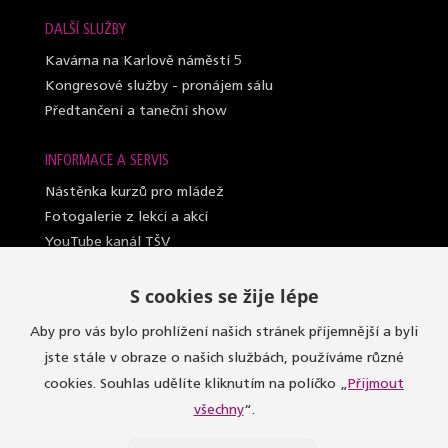
DALŠÍ SLUŽBY
Kavárna na Karlově náměstí 5
Kongresové služby - pronájem sálu
Předtančení a taneční show
INFORMACE A SERVIS
Nástěnka kurzů pro mládež
Fotogalerie z lekcí a akcí
YouTube kanál TŠV
Videosylabus kurzů pro dospělé
S cookies se žije lépe
Nahrazování lekcí (dospělí a lady)
Lektoři taneční školy
Aby pro vás bylo prohlížení našich stránek příjemnější a byli
Sály, kde učíme
jste stále v obraze o našich službách, používáme různé
Oblečení do kurzů
cookies. Souhlas udělíte kliknutím na políčko „
Přijmout
Taneční seznamka
všechny
“.
Dárkové vouchery
Obchodní podmínky, reklamace a GDPR