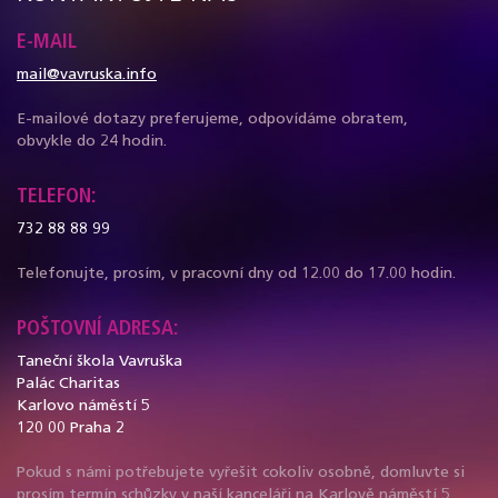
E-MAIL
mail@vavruska.info
E-mailové dotazy preferujeme, odpovídáme obratem,
obvykle do 24 hodin.
TELEFON:
732 88 88 99
Telefonujte, prosím, v pracovní dny od 12.00 do 17.00 hodin.
POŠTOVNÍ ADRESA:
Taneční škola Vavruška
Palác Charitas
Karlovo náměstí 5
120 00 Praha 2
Pokud s námi potřebujete vyřešit cokoliv osobně, domluvte si
prosím termín schůzky v naší kanceláři na Karlově náměstí 5.