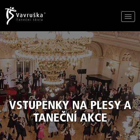
Toggl
navig
VSTUPENKY NA PLESY A
TANEČNÍ AKCE