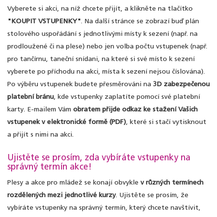
Vyberete si akci, na níž chcete přijít, a klikněte na tlačítko
"KOUPIT VSTUPENKY"
. Na další stránce se zobrazí buď plán
stolového uspořádání s jednotlivými místy k sezení (např. na
prodloužené či na plese) nebo jen volba počtu vstupenek (např.
pro tančírnu, taneční snídani, na které si své místo k sezení
vyberete po příchodu na akci, místa k sezení nejsou číslována).
Po výběru vstupenek budete přesměrováni na
3D zabezpečenou
platební bránu
, kde vstupenky zaplatíte pomocí své platební
karty. E-mailem Vám
obratem přijde odkaz ke stažení Vašich
vstupenek v elektronické formě (PDF)
, které si stačí vytisknout
a přijít s nimi na akci.
Ujistěte se prosím, zda vybíráte vstupenky na
správný termín akce!
Plesy a akce pro mládež se konají obvykle
v různých termínech
rozdělených mezi jednotlivé kurzy
. Ujistěte se prosím, že
vybíráte vstupenky na správný termín, který chcete navštívit,