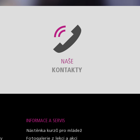
NAŠE
KONTAKTY
INFORMACE A SERVIS
Nástěnka kurzů pro mládež
ky
Fotogalerie z lekcí a akcí