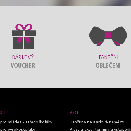
DÁRKOVÝ
TANEČNÍ
VOUCHER
OBLEČENÍ
 KLUB
AKCE
 pro mládež - středoškoláky
Tančírna na Karlově náměstí
 pro vysokoškoláky
Plesy a akce: termíny a vstupen