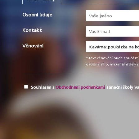
Osobní údaje
Kontakt
Věnování
*Text věnování bude součástí
osobnějšího, maximální délka 
Souhlasím s
Obchodními podmínkami
Taneční školy Va