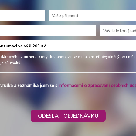
 dárkového voucheru, který dostanete v PDF e-mailem. Předvyplněný text může
je 40 znaků.
vruška a seznámil/a jsem se s
Informacemi o zpracování osobních úda
ODESLAT OBJEDNÁVKU