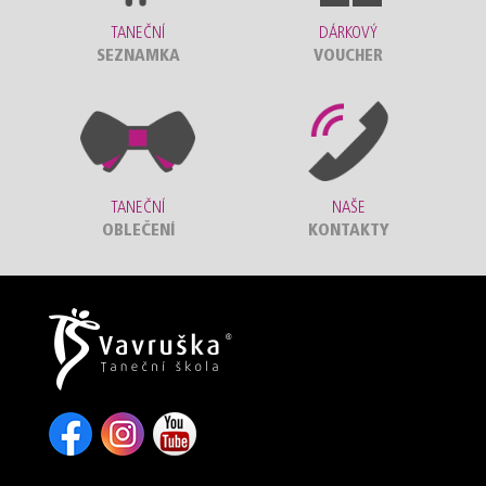
TANEČNÍ
DÁRKOVÝ
SEZNAMKA
VOUCHER
TANEČNÍ
NAŠE
OBLEČENÍ
KONTAKTY