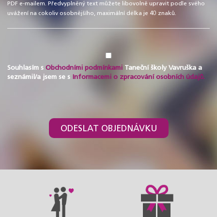
PDF e-mailem. Předvyplněný text můžete libovolně upravit podle svého
uvážení na cokoliv osobnějšího, maximální délka je 40 znaků.
Souhlasím s
Obchodními podmínkami
Taneční školy Vavruška a
seznámil/a jsem se s
Informacemi o zpracování osobních údajů.
ODESLAT OBJEDNÁVKU