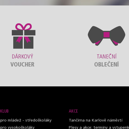
DÁRKOVÝ
TANEČNÍ
VOUCHER
OBLEČENÍ
 KLUB
AKCE
 pro mládež - středoškoláky
Tančírna na Karlově náměstí
 pro vysokoškoláky
Plesy a akce: termíny a vstupen