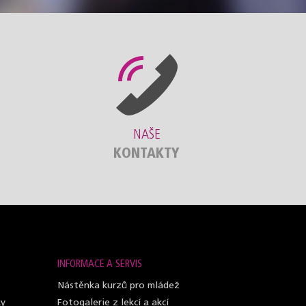
NAŠE
KONTAKTY
INFORMACE A SERVIS
Nástěnka kurzů pro mládež
ky
Fotogalerie z lekcí a akcí