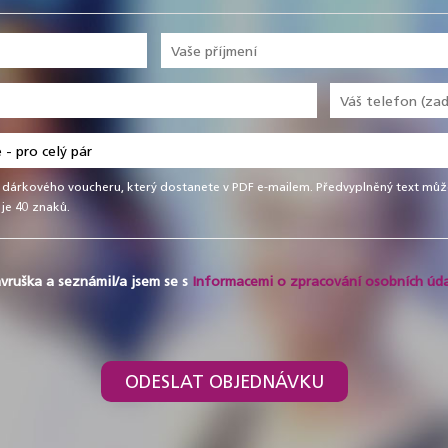
 dárkového voucheru, který dostanete v PDF e-mailem. Předvyplněný text může
je 40 znaků.
vruška a seznámil/a jsem se s
Informacemi o zpracování osobních úda
ODESLAT OBJEDNÁVKU