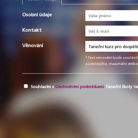
Osobní údaje
Kontakt
Věnování
*Text věnování bude součástí
osobnějšího, maximální délka 
Souhlasím s
Obchodními podmínkami
Taneční školy Va