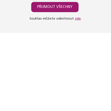
Palác Žofín
PŘIJMOUT VŠECHNY
Novorenesanční palác v krásném prostředí Slovanského ostrova
Souhlas můžete odmítnout
zde
.
naproti Národnímu divadlu je odedávna centrem taneční a
plesové zábavy. Vyučovací lekce probíhají v komornějším Malém
sále, prodloužená a závěrečný ples se konají v nádherném
Velkém sále.
Taneční parket v Malém sále má plochu 290 m2.
Jak se k nám dostanete
Palác Žofín
Slovanský ostrov 226, Praha 1
Dopravní dostupnost
metro A - st. Staroměstská + 1 zastávka tramvají
metro B - stanice Národní třída + 5 minut chůze