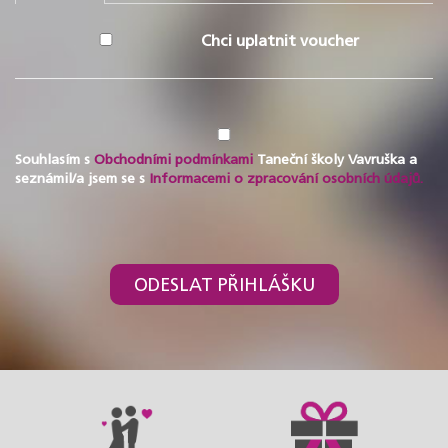
Chci uplatnit voucher
Souhlasím s
Obchodními podmínkami
Taneční školy Vavruška a
seznámil/a jsem se s
Informacemi o zpracování osobních údajů.
ODESLAT PŘIHLÁŠKU