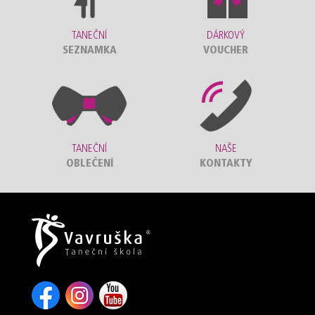
TANEČNÍ
DÁRKOVÝ
SEZNAMKA
VOUCHER
TANEČNÍ
NAŠE
OBLEČENÍ
KONTAKTY