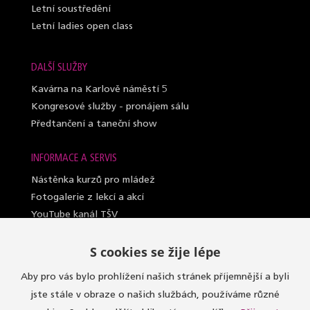
Letní soustředění
Letní ladies open class
DALŠÍ SLUŽBY
Kavárna na Karlově náměstí 5
Kongresové služby - pronájem sálu
Předtančení a taneční show
INFORMACE A SERVIS
Nástěnka kurzů pro mládež
Fotogalerie z lekcí a akcí
YouTube kanál TŠV
Videosylabus kurzů pro dospělé
S cookies se žije lépe
Nahrazování lekcí (dospělí a lady)
Lektoři taneční školy
Aby pro vás bylo prohlížení našich stránek příjemnější a byli
Sály, kde učíme
jste stále v obraze o našich službách, používáme různé
Oblečení do kurzů