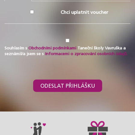
Chci uplatnit voucher
Souhlasím s
Obchodními podmínkami
Taneční školy Vavruška a
seznámil/a jsem se s
Informacemi o zpracování osobních údajů.
ODESLAT PŘIHLÁŠKU