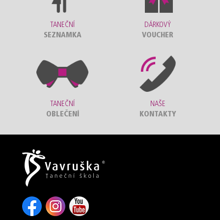
TANEČNÍ
DÁRKOVÝ
SEZNAMKA
VOUCHER
TANEČNÍ
NAŠE
OBLEČENÍ
KONTAKTY