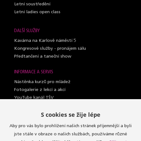
Letní soustředění
Letní ladies open class
DALŠÍ SLUŽBY
Kavárna na Karlově náměstí 5
Kongresové služby - pronájem sálu
Předtančení a taneční show
INFORMACE A SERVIS
Nástěnka kurzů pro mládež
Fotogalerie z lekcí a akcí
YouTube kanál TŠV
Videosylabus kurzů pro dospělé
S cookies se žije lépe
Nahrazování lekcí (dospělí a lady)
Lektoři taneční školy
Aby pro vás bylo prohlížení našich stránek příjemnější a byli
Sály, kde učíme
jste stále v obraze o našich službách, používáme různé
Oblečení do kurzů