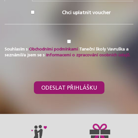
Chci uplatnit voucher
Souhlasím s
Obchodními podmínkami
Taneční školy Vavruška a
seznámil/a jsem se s
Informacemi o zpracování osobních údajů.
ODESLAT PŘIHLÁŠKU