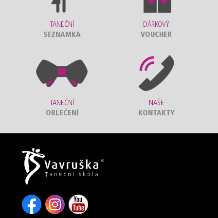
TANEČNÍ
DÁRKOVÝ
SEZNAMKA
VOUCHER
TANEČNÍ
NAŠE
OBLEČENÍ
KONTAKTY