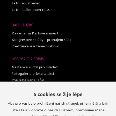
Letní soustředění
Letní ladies open class
DALŠÍ SLUŽBY
Kavárna na Karlově náměstí 5
Kongresové služby - pronájem sálu
Předtančení a taneční show
INFORMACE A SERVIS
Nástěnka kurzů pro mládež
Fotogalerie z lekcí a akcí
YouTube kanál TŠV
Videosylabus kurzů pro dospělé
S cookies se žije lépe
Nahrazování lekcí (dospělí a lady)
Lektoři taneční školy
Aby pro vás bylo prohlížení našich stránek příjemnější a byli
Sály, kde učíme
jste stále v obraze o našich službách, používáme různé
Oblečení do kurzů