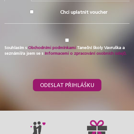
Chci uplatnit voucher
Souhlasím s
Obchodními podmínkami
Taneční školy Vavruška a
seznámil/a jsem se s
Informacemi o zpracování osobních údajů.
ODESLAT PŘIHLÁŠKU