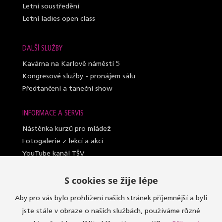
Letní soustředění
Letní ladies open class
DALŠÍ SLUŽBY
Kavárna na Karlově náměstí 5
Kongresové služby - pronájem sálu
Předtančení a taneční show
INFORMACE A SERVIS
Nástěnka kurzů pro mládež
Fotogalerie z lekcí a akcí
YouTube kanál TŠV
Videosylabus kurzů pro dospělé
S cookies se žije lépe
Nahrazování lekcí (dospělí a lady)
Lektoři taneční školy
Aby pro vás bylo prohlížení našich stránek příjemnější a byli
Sály, kde učíme
jste stále v obraze o našich službách, používáme různé
Oblečení do kurzů