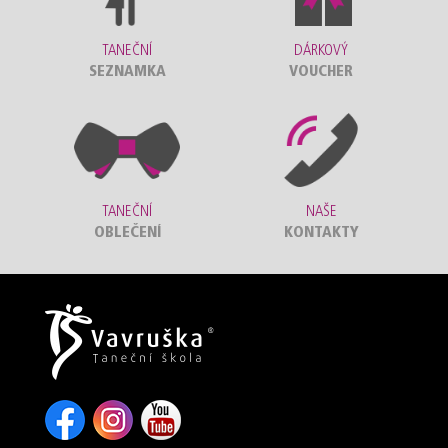
TANEČNÍ
DÁRKOVÝ
SEZNAMKA
VOUCHER
TANEČNÍ
NAŠE
OBLEČENÍ
KONTAKTY