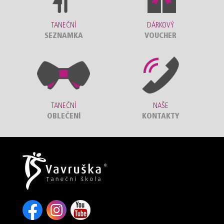
TANEČNÍ
DÁRKOVÝ
SEZNAMKA
VOUCHER
TANEČNÍ
NAŠE
OBLEČENÍ
KONTAKTY