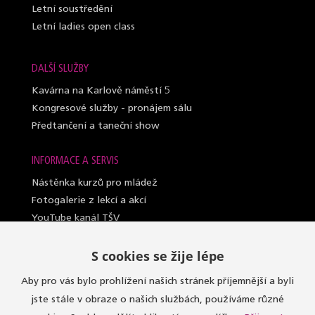
Letní soustředění
Letní ladies open class
DALŠÍ SLUŽBY
Kavárna na Karlově náměstí 5
Kongresové služby - pronájem sálu
Předtančení a taneční show
INFORMACE A SERVIS
Nástěnka kurzů pro mládež
Fotogalerie z lekcí a akcí
YouTube kanál TŠV
Videosylabus kurzů pro dospělé
S cookies se žije lépe
Nahrazování lekcí (dospělí a lady)
Lektoři taneční školy
Aby pro vás bylo prohlížení našich stránek příjemnější a byli
Sály, kde učíme
jste stále v obraze o našich službách, používáme různé
Oblečení do kurzů