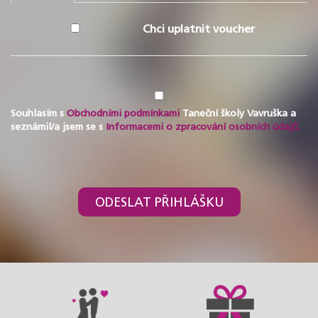
Chci uplatnit voucher
Souhlasím s
Obchodními podmínkami
Taneční školy Vavruška a
seznámil/a jsem se s
Informacemi o zpracování osobních údajů.
ODESLAT PŘIHLÁŠKU