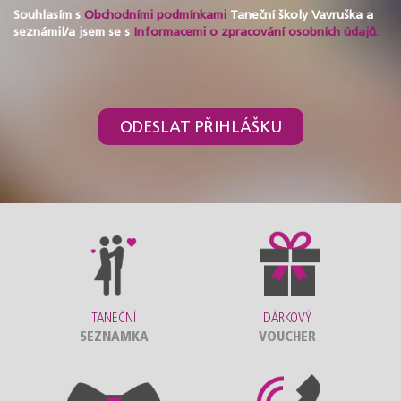
Souhlasím s
Obchodními podmínkami
Taneční školy Vavruška a
seznámil/a jsem se s
Informacemi o zpracování osobních údajů.
ODESLAT PŘIHLÁŠKU
TANEČNÍ
DÁRKOVÝ
SEZNAMKA
VOUCHER