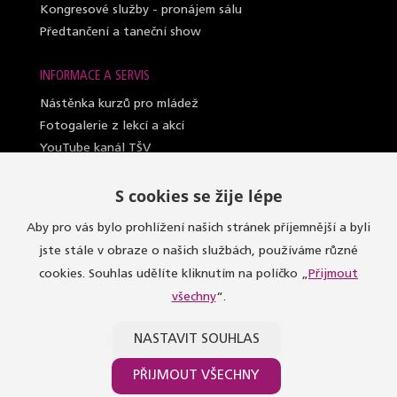
Kongresové služby - pronájem sálu
Předtančení a taneční show
INFORMACE A SERVIS
Nástěnka kurzů pro mládež
Fotogalerie z lekcí a akcí
YouTube kanál TŠV
Videosylabus kurzů pro dospělé
S cookies se žije lépe
Nahrazování lekcí (dospělí a lady)
Lektoři taneční školy
Aby pro vás bylo prohlížení našich stránek příjemnější a byli
Sály, kde učíme
jste stále v obraze o našich službách, používáme různé
Oblečení do kurzů
cookies. Souhlas udělíte kliknutím na políčko „
Přijmout
Taneční seznamka
všechny
“.
Dárkové vouchery
Obchodní podmínky, reklamace a GDPR
NASTAVIT SOUHLAS
Pokladna a kontakty
PŘIJMOUT VŠECHNY