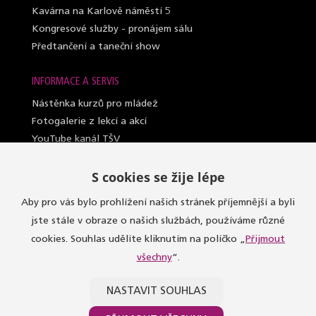
Kavárna na Karlově náměstí 5
Kongresové služby - pronájem sálu
Předtančení a taneční show
INFORMACE A SERVIS
Nástěnka kurzů pro mládež
Fotogalerie z lekcí a akcí
YouTube kanál TŠV
Videosylabus kurzů pro dospělé
S cookies se žije lépe
Nahrazování lekcí (dospělí a lady)
Lektoři taneční školy
Aby pro vás bylo prohlížení našich stránek příjemnější a byli
Sály, kde učíme
jste stále v obraze o našich službách, používáme různé
Oblečení do kurzů
cookies. Souhlas udělíte kliknutím na políčko „
Přijmout
Taneční seznamka
všechny
“.
Dárkové vouchery
Obchodní podmínky, reklamace a GDPR
NASTAVIT SOUHLAS
Pokladna a kontakty