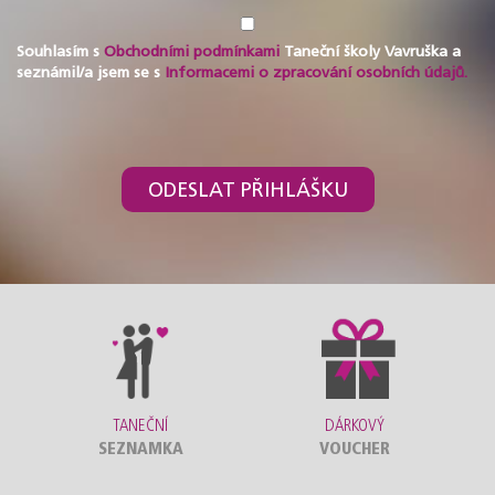
Souhlasím s
Obchodními podmínkami
Taneční školy Vavruška a
seznámil/a jsem se s
Informacemi o zpracování osobních údajů.
ODESLAT PŘIHLÁŠKU
TANEČNÍ
DÁRKOVÝ
SEZNAMKA
VOUCHER