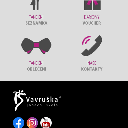
TANEČNÍ
DÁRKOVÝ
SEZNAMKA
VOUCHER
TANEČNÍ
NAŠE
OBLEČENÍ
KONTAKTY