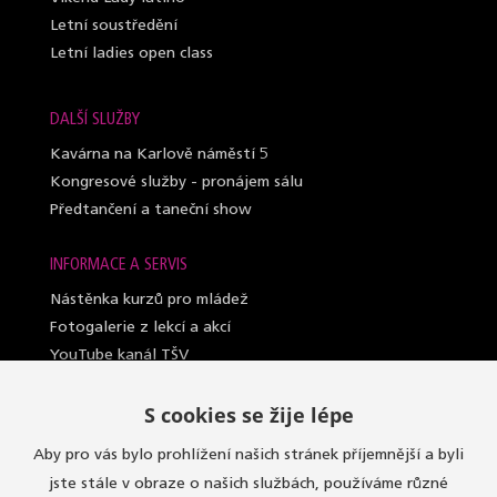
Letní soustředění
Letní ladies open class
DALŠÍ SLUŽBY
Kavárna na Karlově náměstí 5
Kongresové služby - pronájem sálu
Předtančení a taneční show
INFORMACE A SERVIS
Nástěnka kurzů pro mládež
Fotogalerie z lekcí a akcí
YouTube kanál TŠV
Videosylabus kurzů pro dospělé
S cookies se žije lépe
Nahrazování lekcí (dospělí a lady)
Lektoři taneční školy
Aby pro vás bylo prohlížení našich stránek příjemnější a byli
Sály, kde učíme
jste stále v obraze o našich službách, používáme různé
Oblečení do kurzů