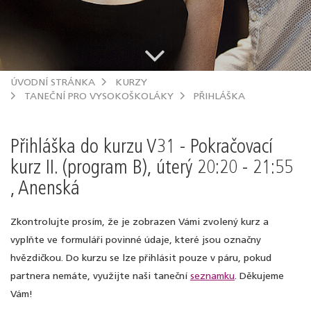
.
ÚVODNÍ STRÁNKA
KURZY
TANEČNÍ PRO VYSOKOŠKOLÁKY
PŘIHLÁŠKA
Přihláška do kurzu V31 - Pokračovací
kurz II. (program B), úterý 20:20 - 21:55
, Anenská
Zkontrolujte prosím, že je zobrazen Vámi zvolený kurz a
vyplňte ve formuláři povinné údaje, které jsou označny
hvězdičkou. Do kurzu se lze přihlásit pouze v páru, pokud
partnera nemáte, využijte naši taneční
seznamku
. Děkujeme
Vám!