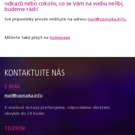
odkazů nebo cokoliv, co se Vám na webu nelíbí,
budeme rádi!
Své připomínky prosím směřujte na adresu
mail@vavruska.info.
Můžete také přejít na
homepage
KONTAKTUJTE NÁS
E-MAIL
mail@vavruska.info
E-mailové dotazy preferujeme, odpovídáme obratem,
obvykle do 24 hodin.
TELEFON: