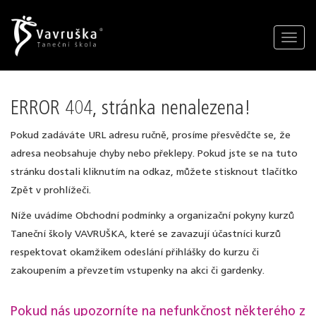
Toggl
navig
ERROR 404, stránka nenalezena!
Pokud zadáváte URL adresu ručně, prosíme přesvědčte se, že
adresa neobsahuje chyby nebo překlepy. Pokud jste se na tuto
stránku dostali kliknutím na odkaz, můžete stisknout tlačítko
Zpět v prohlížeči.
Níže uvádíme Obchodní podmínky a organizační pokyny kurzů
Taneční školy VAVRUŠKA, které se zavazují účastníci kurzů
respektovat okamžikem odeslání přihlášky do kurzu či
zakoupením a převzetím vstupenky na akci či gardenky.
Pokud nás upozorníte na nefunkčnost některého z